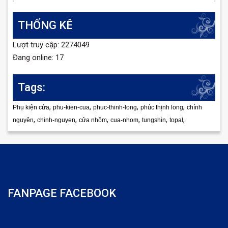
THỐNG KÊ
Lượt truy cập: 2274049
Đang online: 17
Tags:
,
,
,
,
Phụ kiện cửa
phu-kien-cua
phuc-thinh-long
phúc thịnh long
chính
,
,
,
,
,
,
nguyên
chinh-nguyen
cửa nhôm
cua-nhom
tungshin
topal
FANPAGE FACEBOOK