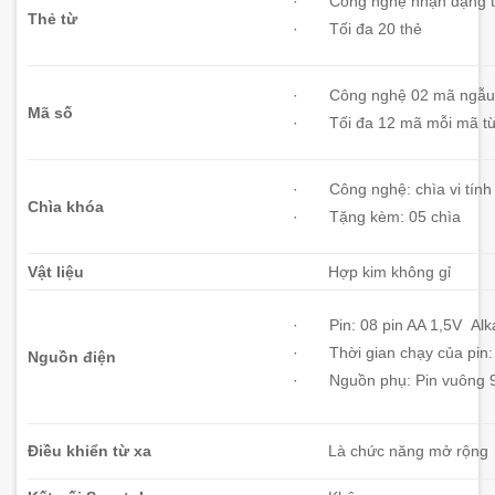
· Công nghệ nhận dạng th
Thẻ từ
· Tối đa 20 thẻ
· Công nghệ 02 mã ngẫu 
Mã số
· Tối đa 12 mã mỗi mã từ 4
· Công nghệ: chìa vi tính
Chìa khóa
· Tặng kèm: 05 chìa
Vật liệu
Hợp kim không gỉ
· Pin: 08 pin AA 1,5V Alka
· Thời gian chạy của pin:
Nguồn điện
· Nguồn phụ: Pin vuông 
Điều khiển từ xa
Là chức năng mở rộng