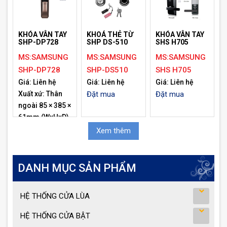
x 66 x 81mm.
Đặt mua
KHOÁ THẺ TỪ
KHÓA VÂN TAY
KHÓA VÂN TAY
SHP DS-510
SHP-DP728
SHS H705
MS:SAMSUNG
MS:SAMSUNG
MS:SAMSUNG
SHP-DS510
SHP-DP728
SHS H705
Giá: Liên hệ
Giá: Liên hệ
Giá: Liên hệ
Đặt mua
Xuất xứ: Thân
Đặt mua
ngoài 85 × 385 ×
61mm (WxHxD)
Thân trong 86 ×
Xem thêm
354.8 × 63mm
(WxHxD)
Đặt mua
DANH MỤC SẢN PHẨM
HỆ THỐNG CỬA LÙA
HỆ THỐNG CỬA BẬT