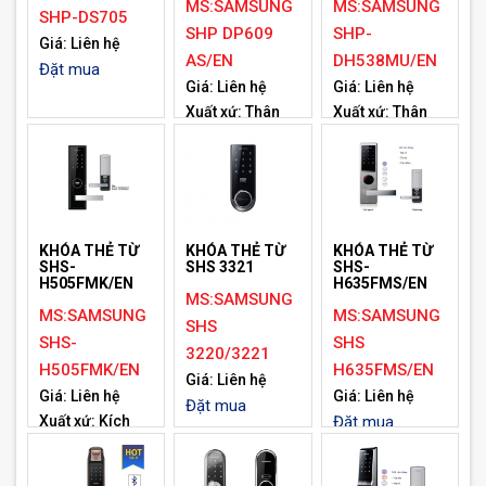
MS:SAMSUNG
MS:SAMSUNG
SHP-DS705
SHP DP609
SHP-
Giá: Liên hệ
AS/EN
DH538MU/EN
Đặt mua
Giá: Liên hệ
Giá: Liên hệ
Xuất xứ: Thân
Xuất xứ: Thân
ngoài 86.2(W) X
ngoài 81.8(W) X
391(H) X
320(H) X
68.5(D)mm
66.8(D)mm
Thân trong
Thân trong
88(W) X
79(W) X 290(H)
KHÓA THẺ TỪ
KHÓA THẺ TỪ
KHÓA THẺ TỪ
392.1(H) X
X 80.3(D)mm
SHS-
SHS 3321
SHS-
H505FMK/EN
H635FMS/EN
63.8(D)mm
Đặt mua
MS:SAMSUNG
Đặt mua
MS:SAMSUNG
MS:SAMSUNG
SHS
SHS-
SHS
3220/3221
H505FMK/EN
H635FMS/EN
Giá: Liên hệ
Giá: Liên hệ
Giá: Liên hệ
Đặt mua
Xuất xứ: Kích
Đặt mua
thước (cao x
rộng x dày): 302