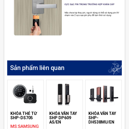
Sản phẩm liên quan
KHÓA THẺ TỪ
KHÓA VÂN TAY
KHÓA VÂN TAY
SHP-DS705
SHP DP609
SHP-
AS/EN
DH538MU/EN
MS:SAMSUNG