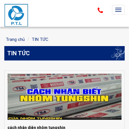
T
o
g
g
Trang chủ
TIN TỨC
l
e
TIN TỨC
n
a
v
i
g
a
t
i
o
n
cách nhận diện nhôm tungshin