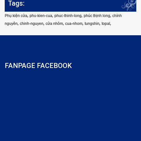
Tags:
,
,
,
,
Phụ kiện cửa
phu-kien-cua
phuc-thinh-long
phúc thịnh long
chính
,
,
,
,
,
,
nguyên
chinh-nguyen
cửa nhôm
cua-nhom
tungshin
topal
FANPAGE FACEBOOK