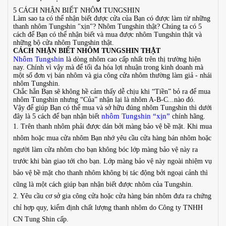
5 CÁCH NHẬN BIẾT NHÔM TUNGSHIN
Làm sao ta có thể nhận biết được cửa của Bạn có được làm từ những
thanh nhôm Tungshin "xịn"? Nhôm Tungshin thật? Chúng ta có 5
cách để Bạn có thể nhận biết và mua được nhôm Tungshin thật và
những bộ cửa nhôm Tungshin thật.
CÁCH NHẬN BIẾT NHÔM TUNGSHIN THẬT
Nhôm Tungshin
là dòng nhôm cao cấp nhất trên thị trường hiện
nay. Chính vì vậy mà để tối đa hóa lợi nhuận trong kinh doanh mà
một số đơn vị bán nhôm và gia công cửa nhôm thường làm giả - nhái
nhôm Tungshin.
Chắc hẳn Bạn sẽ không hề cảm thấy dễ chịu khi “Tiền” bỏ ra để mua
nhôm Tungshin nhưng
“Của” nhận lại là nhôm A-B-C...nào đó.
Vậy để giúp Bạn có thể mua và sở hữu đúng nhôm Tungshin thì dưới
nhôm Tungshin “xịn”
đây là 5 cách để bạn nhận biết
chính hãng.
1. Trên thanh nhôm phải được dán bởi màng bảo vệ bề mặt. Khi mua
nhôm hoặc mua cửa nhôm Bạn nhớ yêu cầu cửa hàng bán nhôm hoặc
người làm cửa nhôm cho bạn không bóc lớp màng bảo vệ này ra
trước khi bàn giao tới cho bạn. Lớp màng bảo vệ này ngoài nhiệm vụ
bảo vệ bề mặt cho thanh nhôm không bị tác động bởi ngoại cảnh thì
cũng là một cách giúp bạn nhận biết được nhôm của Tungshin.
2. Yêu cầu cơ sở gia công cửa hoặc cửa hàng bán nhôm đưa ra chứng
chỉ hợp quy, kiểm định chất lượng thanh nhôm do Công ty TNHH
CN Tung Shin cấp.