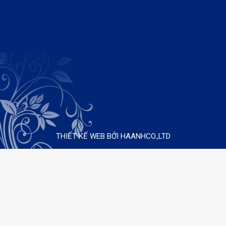
THIẾT KẾ WEB BỞI HAANHCO.,LTD