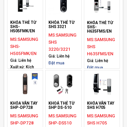
68.5(D)mm
66.8(D)mm
Thân trong
Thân trong
88(W) X
79(W) X 290(H)
KHÓA THẺ TỪ
KHÓA THẺ TỪ
KHÓA THẺ TỪ
392.1(H) X
X 80.3(D)mm
SHS-
SHS 3321
SHS-
H505FMK/EN
H635FMS/EN
63.8(D)mm
Đặt mua
MS:SAMSUNG
Đặt mua
MS:SAMSUNG
MS:SAMSUNG
SHS
SHS-
SHS
3220/3221
H505FMK/EN
H635FMS/EN
Giá: Liên hệ
Giá: Liên hệ
Giá: Liên hệ
Đặt mua
Xuất xứ: Kích
Đặt mua
thước (cao x
rộng x dày): 302
x 66 x 81mm.
Đặt mua
KHOÁ THẺ TỪ
KHÓA VÂN TAY
KHÓA VÂN TAY
SHP DS-510
SHP-DP728
SHS H705
MS:SAMSUNG
MS:SAMSUNG
MS:SAMSUNG
SHP-DS510
SHP-DP728
SHS H705