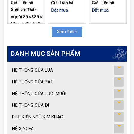
Giá: Liên hệ
Giá: Liên hệ
Giá: Liên hệ
Đặt mua
Xuất xứ: Thân
Đặt mua
ngoài 85 × 385 ×
61mm (WxHxD)
Thân trong 86 ×
Xem thêm
354.8 × 63mm
(WxHxD)
Đặt mua
DANH MỤC SẢN PHẨM
HỆ THỐNG CỬA LÙA
HỆ THỐNG CỬA BẬT
HỆ THỐNG CỬA LƯỚI MUỖI
HỆ THỐNG CỬA ĐI
PHỤ KIỆN NGŨ KIM KHÁC
HỆ XINGFA