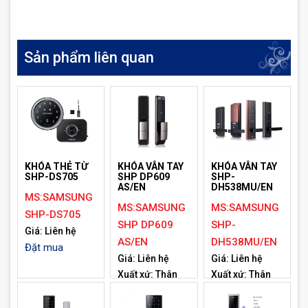
Sản phẩm liên quan
KHÓA THẺ TỪ
KHÓA VÂN TAY
KHÓA VÂN TAY
SHP-DS705
SHP DP609
SHP-
AS/EN
DH538MU/EN
MS:SAMSUNG
MS:SAMSUNG
MS:SAMSUNG
SHP-DS705
SHP DP609
SHP-
Giá: Liên hệ
AS/EN
DH538MU/EN
Đặt mua
Giá: Liên hệ
Giá: Liên hệ
Xuất xứ: Thân
Xuất xứ: Thân
ngoài 86.2(W) X
ngoài 81.8(W) X
391(H) X
320(H) X