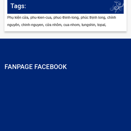
Tags:
,
,
,
,
Phụ kiện cửa
phu-kien-cua
phuc-thinh-long
phúc thịnh long
chính
,
,
,
,
,
,
nguyên
chinh-nguyen
cửa nhôm
cua-nhom
tungshin
topal
FANPAGE FACEBOOK