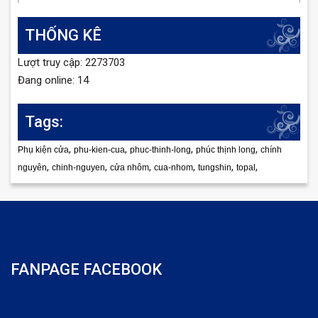
THỐNG KÊ
Lượt truy cập: 2273703
Đang online: 14
Tags:
,
,
,
,
Phụ kiện cửa
phu-kien-cua
phuc-thinh-long
phúc thịnh long
chính
,
,
,
,
,
,
nguyên
chinh-nguyen
cửa nhôm
cua-nhom
tungshin
topal
FANPAGE FACEBOOK