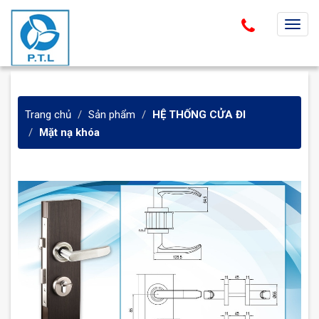
T
o
g
g
l
Trang chủ
Sản phẩm
HỆ THỐNG CỬA ĐI
e
Mặt nạ khóa
n
a
v
i
g
a
t
i
o
n