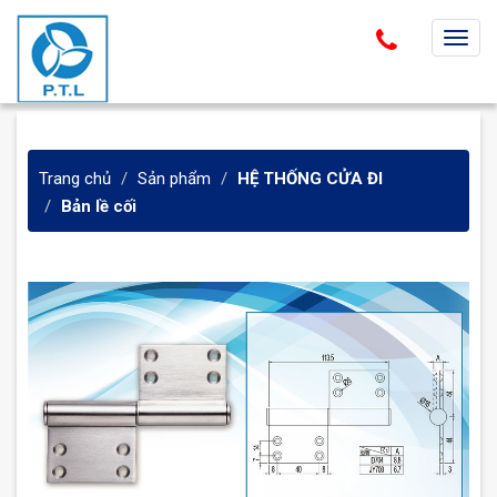
T
o
g
g
l
Trang chủ
Sản phẩm
HỆ THỐNG CỬA ĐI
e
Bản lề cối
n
a
v
i
g
a
t
i
o
n