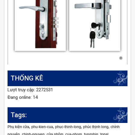
THỐNG KÊ
Lượt truy cập: 2272531
Đang online: 14
Tags:
,
,
,
,
Phụ kiện cửa
phu-kien-cua
phuc-thinh-long
phúc thịnh long
chính
,
,
,
,
,
,
nguyên
chinh-nguyen
cửa nhôm
cua-nhom
tungshin
topal