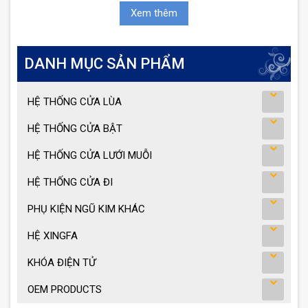
Xem thêm
DANH MỤC SẢN PHẨM
HỆ THỐNG CỬA LÙA
HỆ THỐNG CỬA BẬT
HỆ THỐNG CỬA LƯỚI MUỖI
HỆ THỐNG CỬA ĐI
PHỤ KIỆN NGŨ KIM KHÁC
HỆ XINGFA
KHÓA ĐIỆN TỬ
OEM PRODUCTS